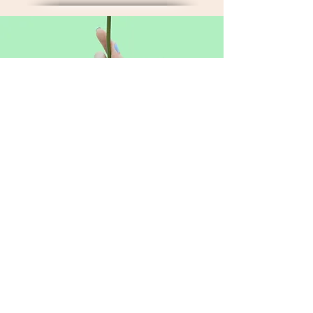
Lehrlinge
Neues Set Fr. 75.--
Naturnagelverstärkung Fr. 65.--
Auffüllen Fr. 60.--
inkl. French / Full Cover
***