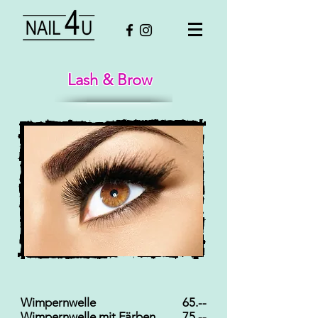
Lash & Brow
Wimpernwelle
65.--
Wimpernwelle mit Färben
75.--